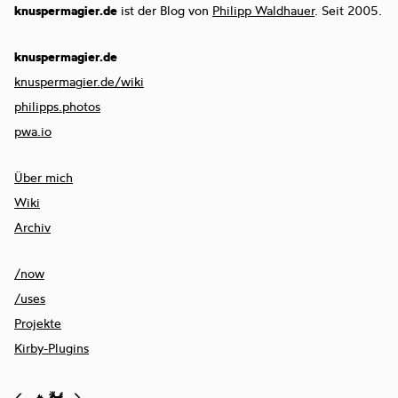
knuspermagier.de
ist der Blog von
Philipp Waldhauer
. Seit 2005.
knuspermagier.de
knuspermagier.de/wiki
philipps.photos
pwa.io
Über mich
Wiki
Archiv
/now
/uses
Projekte
Kirby-Plugins