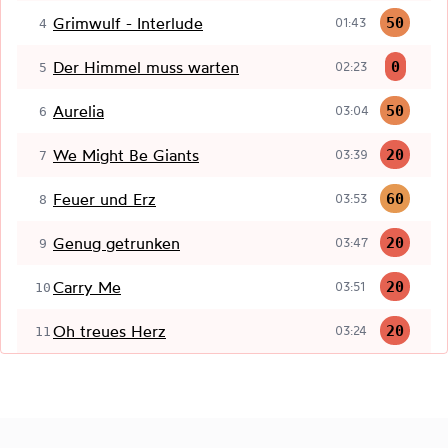
Grimwulf - Interlude
50
01:43
4
Der Himmel muss warten
0
02:23
5
Aurelia
50
03:04
6
We Might Be Giants
20
03:39
7
Feuer und Erz
60
03:53
8
Genug getrunken
20
03:47
9
Carry Me
20
03:51
10
Oh treues Herz
20
03:24
11