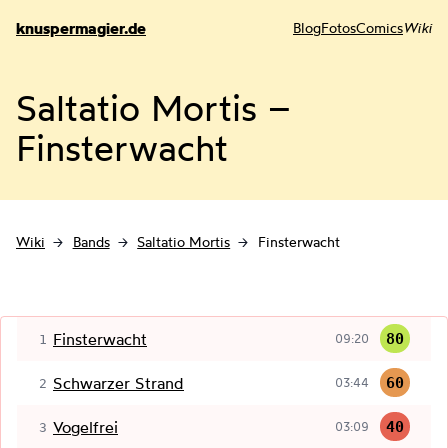
knuspermagier.de
Blog
Fotos
Comics
Wiki
Saltatio Mortis –
Finsterwacht
Wiki
Bands
Saltatio Mortis
Finsterwacht
Finsterwacht
80
09:20
1
Schwarzer Strand
60
03:44
2
Vogelfrei
40
03:09
3