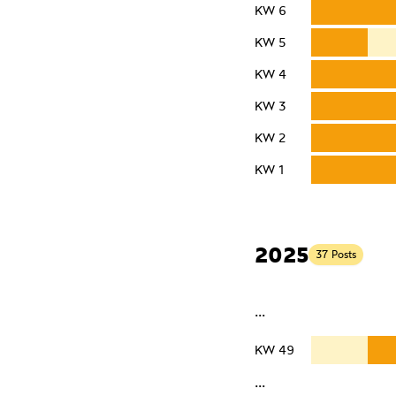
KW 6
KW 5
KW 4
KW 3
KW 2
KW 1
2025
37 Posts
···
KW 49
···