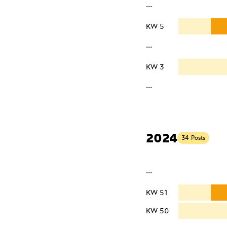
···
KW 5
···
KW 3
···
2024
34 Posts
···
KW 51
KW 50