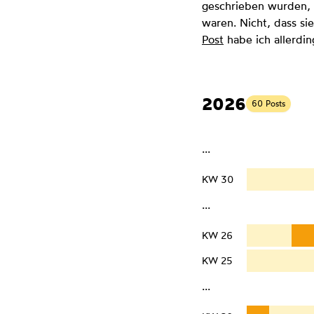
geschrieben wurden, a
waren. Nicht, dass sie
Post
habe ich allerdin
2026
60 Posts
···
KW 30
···
KW 26
KW 25
···