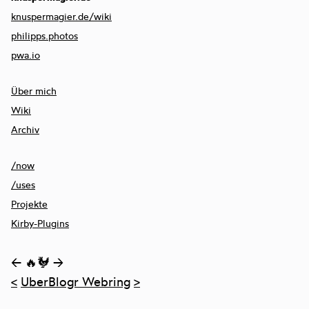
knuspermagier.de/wiki
philipps.photos
pwa.io
Über mich
Wiki
Archiv
/now
/uses
Projekte
Kirby-Plugins
←
🔥🐓
→
<
UberBlogr Webring
>