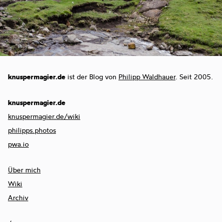
knuspermagier.de
ist der Blog von
Philipp Waldhauer
. Seit 2005.
knuspermagier.de
knuspermagier.de/wiki
philipps.photos
pwa.io
Über mich
Wiki
Archiv