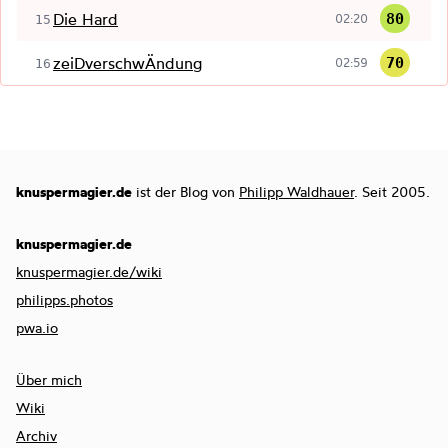
Die Hard
80
02:20
15
zeiDverschwÄndung
70
02:59
16
knuspermagier.de
ist der Blog von
Philipp Waldhauer
. Seit 2005.
knuspermagier.de
knuspermagier.de/wiki
philipps.photos
pwa.io
Über mich
Wiki
Archiv