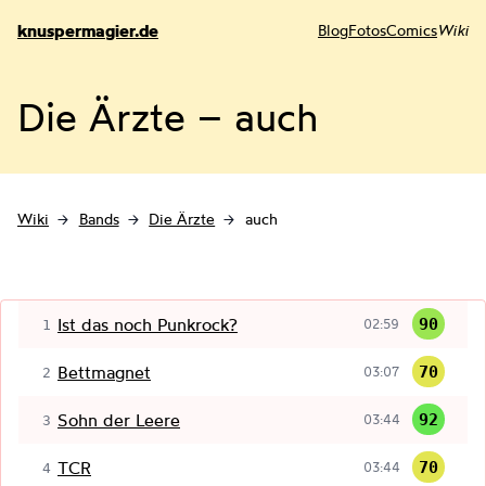
knuspermagier.de
Blog
Fotos
Comics
Wiki
Die Ärzte – auch
Wiki
Bands
Die Ärzte
auch
Ist das noch Punkrock?
90
02:59
1
Bettmagnet
70
03:07
2
Sohn der Leere
92
03:44
3
TCR
70
03:44
4