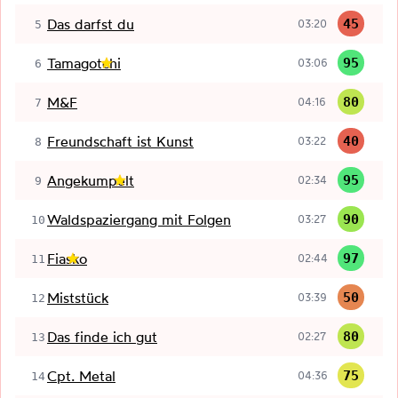
Das darfst du
45
03:20
5
Tamagotchi
95
03:06
6
M&F
80
04:16
7
Freundschaft ist Kunst
40
03:22
8
Angekumpelt
95
02:34
9
Waldspaziergang mit Folgen
90
03:27
10
Fiasko
97
02:44
11
Miststück
50
03:39
12
Das finde ich gut
80
02:27
13
Cpt. Metal
75
04:36
14