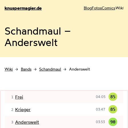
knuspermagier.de
Blog
Fotos
Comics
Wiki
Schandmaul –
Anderswelt
Wiki
Bands
Schandmaul
Anderswelt
Frei
85
04:05
1
Krieger
85
03:47
2
Anderswelt
90
03:53
3