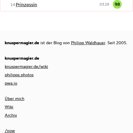
Prinzessin
90
03:29
14
knuspermagier.de
ist der Blog von
Philipp Waldhauer
. Seit 2005.
knuspermagier.de
knuspermagier.de/wiki
philipps.photos
pwa.io
Über mich
Wiki
Archiv
/now