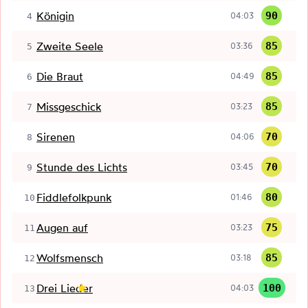
Königin
90
04:03
4
Zweite Seele
85
03:36
5
Die Braut
85
04:49
6
Missgeschick
85
03:23
7
Sirenen
70
04:06
8
Stunde des Lichts
70
03:45
9
Fiddlefolkpunk
80
01:46
10
Augen auf
75
03:23
11
Wolfsmensch
85
03:18
12
Drei Lieder
100
04:03
13