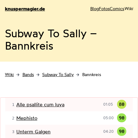
knuspermagier.de
Blog
Fotos
Comics
Wiki
Subway To Sally –
Bannkreis
Wiki
Bands
Subway To Sally
Bannkreis
Alle psallite cum luya
80
01:05
1
Mephisto
90
05:00
2
Unterm Galgen
90
04:20
3