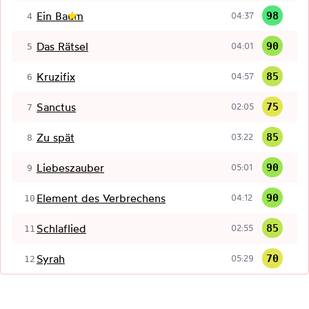
Ein Baum
98
04:37
4
Das Rätsel
90
04:01
5
Kruzifix
85
04:57
6
Sanctus
75
02:05
7
Zu spät
85
03:22
8
Liebeszauber
90
05:01
9
Element des Verbrechens
90
04:12
10
Schlaflied
85
02:55
11
Syrah
70
05:29
12