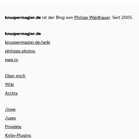
knuspermagier.de
ist der Blog von
Philipp Waldhauer
. Seit 2005.
knuspermagier.de
knuspermagier.de/wiki
philipps.photos
pwa.io
Über mich
Wiki
Archiv
/now
/uses
Projekte
Kirby-Plugins