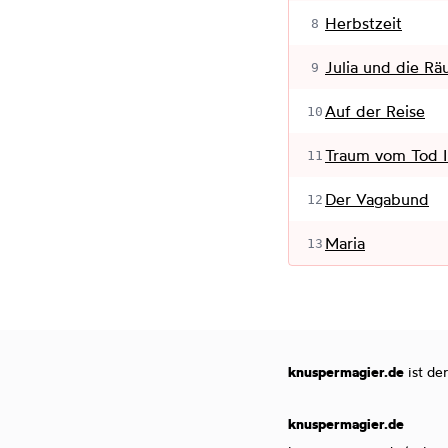
Herbstzeit
8
Julia und die Rä
9
Auf der Reise
10
Traum vom Tod I
11
Der Vagabund
12
Maria
13
knuspermagier.de
ist de
knuspermagier.de