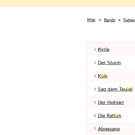
Wiki
Bands
Subwa
Kyrie
1
Der Sturm
2
Kain
3
Sag dem Teufel
4
Der Hofnarr
5
Die Ratten
6
Abgesang
7