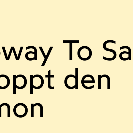
way To Sa
oppt den
mon