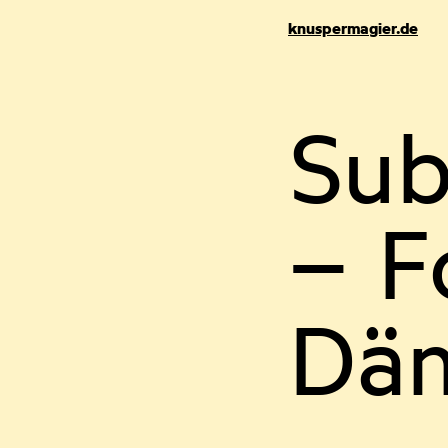
knuspermagier.de
Sub
– F
Dä