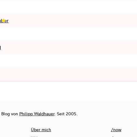
uber
I
r Blog von
Philipp Waldhauer
. Seit 2005.
Über mich
/now